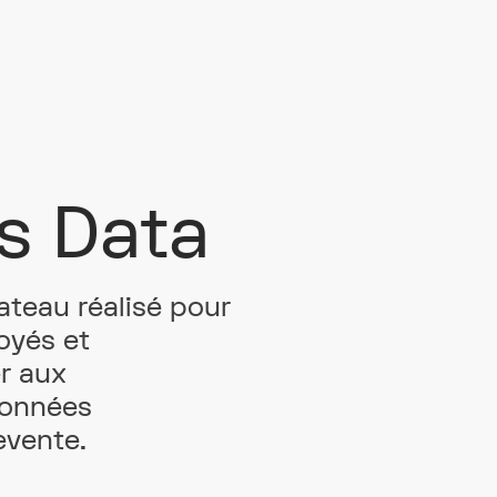
s Data
ateau réalisé pour
oyés et
er aux
données
evente.