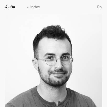
🦢+🐑
←
Index
En